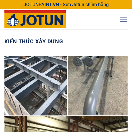
Bỏ
JOTUNPAINT.VN - Sơn Jotun chính hãng
qua
nội
dung
KIẾN THỨC XÂY DỰNG