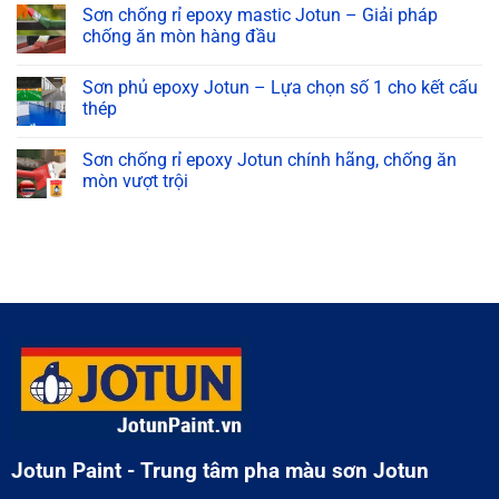
có
cơ
Sơn chống rỉ epoxy mastic Jotun – Giải pháp
bình
Jotun
luận
chống ăn mòn hàng đầu
có
ở
gì
Sơn
Không
nổi
Jotun
có
bật?
Sơn phủ epoxy Jotun – Lựa chọn số 1 cho kết cấu
Epoxy
bình
Tìm
chứa
luận
thép
hiểu
vảy
ở
ngay!
thủy
Sơn
Không
tinh
chống
có
Sơn chống rỉ epoxy Jotun chính hãng, chống ăn
cho
rỉ
bình
môi
epoxy
luận
mòn vượt trội
trường
mastic
ở
khắc
Jotun
Sơn
Không
nghiệt
–
phủ
có
Giải
epoxy
bình
pháp
Jotun
luận
chống
–
ở
ăn
Lựa
Sơn
mòn
chọn
chống
hàng
số
rỉ
đầu
1
epoxy
cho
Jotun
kết
chính
cấu
hãng,
thép
chống
ăn
mòn
vượt
trội
Jotun Paint - Trung tâm pha màu sơn Jotun