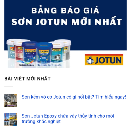
BÀI VIẾT MỚI NHẤT
Sơn kẽm vô cơ Jotun có gì nổi bật? Tìm hiểu ngay!
Không
có
bình
luận
Sơn Jotun Epoxy chứa vảy thủy tinh cho môi
ở
trường khắc nghiệt
Sơn
kẽm
Không
vô