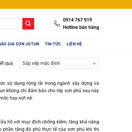
0914 767 919
Hotline bán hàng
BÁO GIÁ SƠN JOTUN
TIN TỨC
LIÊN HỆ
kết quả
ợc sử dụng rộng rãi trong ngành xây dựng và
t Jotun không chỉ đảm bảo cho lớp sơn phủ sau này
 mốc hay nứt nẻ.
ữa hồ với mục đích chống kiềm, tăng khả năng
 phần tăng độ phủ thực tế của sơn phủ khi thi