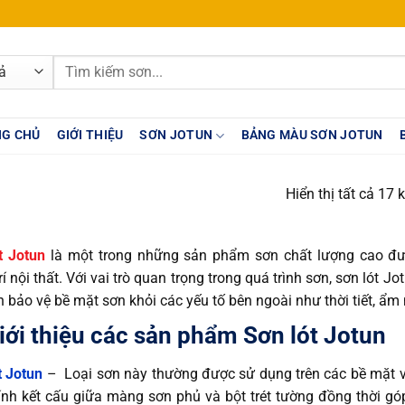
Tìm
kiếm:
G CHỦ
GIỚI THIỆU
SƠN JOTUN
BẢNG MÀU SƠN JOTUN
Hiển thị tất cả 17 
t Jotun
là một trong những sản phẩm sơn chất lượng cao đư
trí nội thất. Với vai trò quan trọng trong quá trình sơn, sơn ló
 bảo vệ bề mặt sơn khỏi các yếu tố bên ngoài như thời tiết, ẩm
iới thiệu các sản phẩm Sơn lót Jotun
t Jotun
– Loại sơn này thường được sử dụng trên các bề mặt v
nh kết cấu giữa màng sơn phủ và bột trét tường đồng thời góp