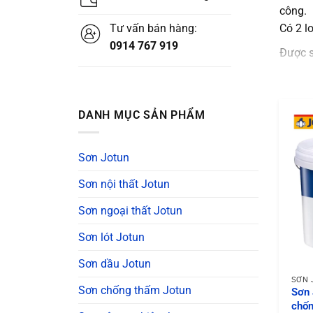
công.
Có 2 lo
Tư vấn bán hàng:
0914 767 919
Được s
phần c
Nhự
DANH MỤC SẢN PHẨM
Pig
Chấ
Sơn Jotun
tính
Sơn nội thất Jotun
Chấ
Sơn ngoại thất Jotun
Đọc th
Sơn lót Jotun
2. L
Sơn dầu Jotun
2.1 B
SƠN 
Sơn chống thấm Jotun
Sơn 
Đóng v
chốn