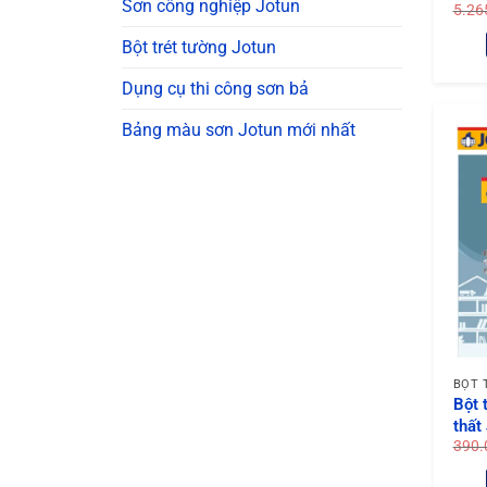
Sơn công nghiệp Jotun
một l
5.26
ngăn c
Bột trét tường Jotun
Dụng cụ thi công sơn bả
Bảng màu sơn Jotun mới nhất
BỘT 
Bột 
thất
390.