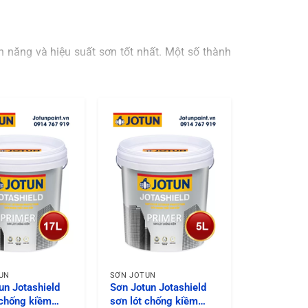
năng và hiệu suất sơn tốt nhất. Một số thành
dính cho sơn lót.
t chống oxy hóa và chất làm mềm để cải thiện
 lớp màng mịn màng.
ốc, nứt nẻ
UN
SƠN JOTUN
un Jotashield
Sơn Jotun Jotashield
hiệt như nắng, mưa, gió và sương mù. Nó tạo ra
 chống kiềm
sơn lót chống kiềm