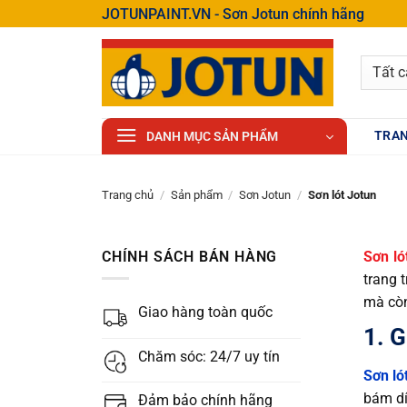
Bỏ
JOTUNPAINT.VN - Sơn Jotun chính hãng
qua
nội
dung
TRAN
DANH MỤC SẢN PHẨM
Trang chủ
/
Sản phẩm
/
Sơn Jotun
/
Sơn lót Jotun
CHÍNH SÁCH BÁN HÀNG
Sơn ló
trang 
mà còn
Giao hàng toàn quốc
1. G
Chăm sóc: 24/7 uy tín
Sơn ló
bám dí
Đảm bảo chính hãng