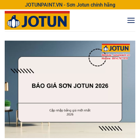
Bỏ
JOTUNPAINT.VN - Sơn Jotun chính hãng
qua
nội
dung