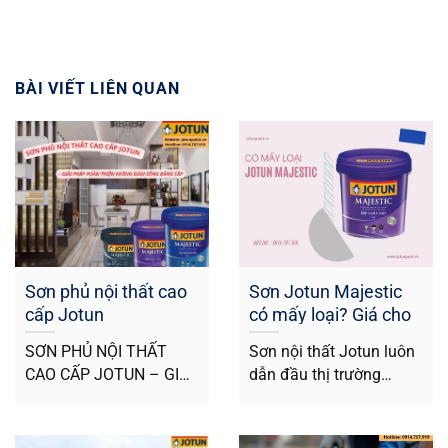
BÀI VIẾT LIÊN QUAN
Sơn phủ nội thất cao
Sơn Jotun Majestic
cấp Jotun
có mấy loại? Giá cho
từng loại là bao nhiêu
SƠN PHỦ NỘI THẤT
Sơn nội thất Jotun luôn
CAO CẤP JOTUN – GIẢI
dẫn đầu thị trường
PHÁP HOÀN THIỆN
không chỉ vì màu sắc
KHÔNG GIAN SỐNG...
đa...