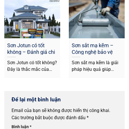
Sơn Jotun có tốt
Sơn sắt mạ kẽm –
không – Đánh giá chi
Công nghệ bảo vệ
tiết chất lượng, nguồn
kim loại hiện đại
Sơn Jotun có tốt không?
Sơn sắt mạ kẽm là giải
gốc
Đây là thắc mắc của
pháp hiệu quả giúp
nhiều gia chủ khi lựa...
chống gỉ sét, bảo vệ...
Để lại một bình luận
Email của bạn sẽ không được hiển thị công khai.
Các trường bắt buộc được đánh dấu
*
Bình luận
*