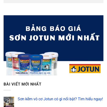
BÀI VIẾT MỚI NHẤT
Sơn kẽm vô cơ Jotun có gì nổi bật? Tìm hiểu ngay!
Không