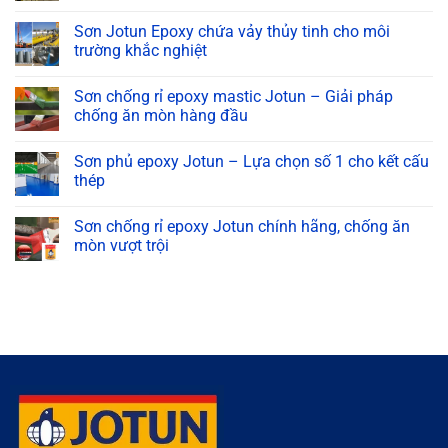
có
bình
luận
Sơn Jotun Epoxy chứa vảy thủy tinh cho môi
ở
trường khắc nghiệt
Sơn
kẽm
Không
vô
có
cơ
Sơn chống rỉ epoxy mastic Jotun – Giải pháp
bình
Jotun
luận
chống ăn mòn hàng đầu
có
ở
gì
Sơn
Không
nổi
Jotun
có
bật?
Sơn phủ epoxy Jotun – Lựa chọn số 1 cho kết cấu
Epoxy
bình
Tìm
chứa
luận
thép
hiểu
vảy
ở
ngay!
thủy
Sơn
Không
tinh
chống
có
Sơn chống rỉ epoxy Jotun chính hãng, chống ăn
cho
rỉ
bình
môi
epoxy
luận
mòn vượt trội
trường
mastic
ở
khắc
Jotun
Sơn
Không
nghiệt
–
phủ
có
Giải
epoxy
bình
pháp
Jotun
luận
chống
–
ở
ăn
Lựa
Sơn
mòn
chọn
chống
hàng
số
rỉ
đầu
1
epoxy
cho
Jotun
kết
chính
cấu
hãng,
thép
chống
ăn
mòn