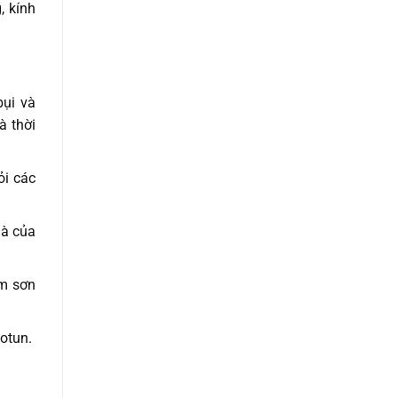
, kính
bụi và
à thời
ỏi các
hà của
ẩm sơn
Jotun.