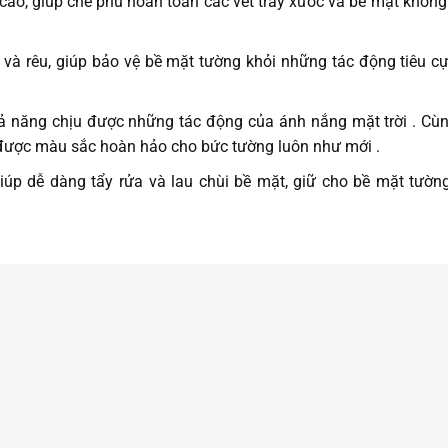
cao, giúp che phủ hoàn toàn các vết trầy xước và bề mặt khôn
 rêu, giúp bảo vệ bề mặt tường khỏi những tác động tiêu c
 năng chịu được những tác động của ánh nắng mặt trời . Cù
 được màu sắc hoàn hảo cho bức tường luôn như mới .
úp dễ dàng tẩy rửa và lau chùi bề mặt, giữ cho bề mặt tườn