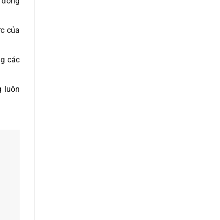
g đồng
ực của
ng các
g luôn