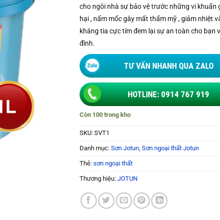
cho ngôi nhà sự bảo vệ trước những vi khuẩn 
259.900 ₫.
hại , nấm mốc gây mất thẩm mỹ , giảm nhiệt v
kháng tia cực tím đem lại sự an toàn cho bạn 
đình.
TƯ VẤN NHANH QUA ZALO
HOTLINE: 0914 767 919
Còn 100 trong kho
SKU:
SVT1
Danh mục:
Sơn Jotun
,
Sơn ngoại thất Jotun
Thẻ:
sơn ngoại thất
Thương hiệu:
JOTUN