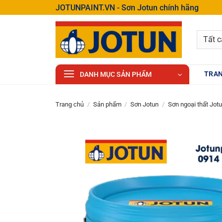
Bỏ
JOTUNPAINT.VN - Sơn Jotun chính hãng
qua
nội
dung
TRAN
DANH MỤC SẢN PHẨM
Trang chủ
/
Sản phẩm
/
Sơn Jotun
/
Sơn ngoại thất Jot