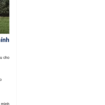
hính
u cho
o
a mình