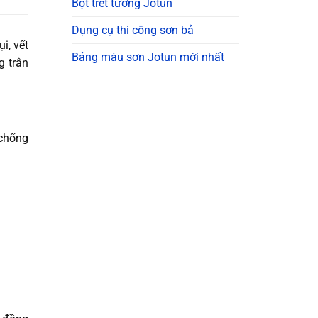
Bột trét tường Jotun
Dụng cụ thi công sơn bả
i, vết
Bảng màu sơn Jotun mới nhất
 trân
 chống