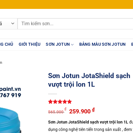
Tìm
kiếm:
G CHỦ
GIỚI THIỆU
SƠN JOTUN
BẢNG MÀU SƠN JOTUN
un
Sơn Jotun JotaShield sạch
vượt trội lon 1L
5
1
trên 5
Giá
Giá
₫
₫
259.900
565.000
dựa trên
gốc
hiện
đánh giá
Sơn Jotun JotaShield sạch vượt trội lon 1L
đư
là:
tại
dụng công nghệ tiên tiến trong sản xuất , đem 
565.000 ₫.
là: