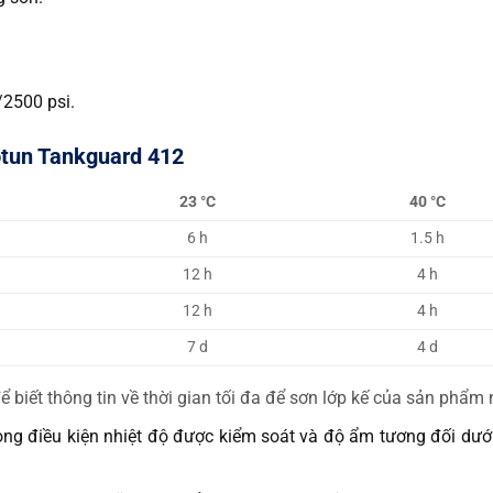
/2500 psi.
otun Tankguard 412
23 °C
40 °C
6 h
1.5 h
12 h
4 h
12 h
4 h
7 d
4 d
biết thông tin về thời gian tối đa để sơn lớp kế của sản phẩm
ong điều kiện nhiệt độ được kiểm soát và độ ẩm tương đối dướ
.