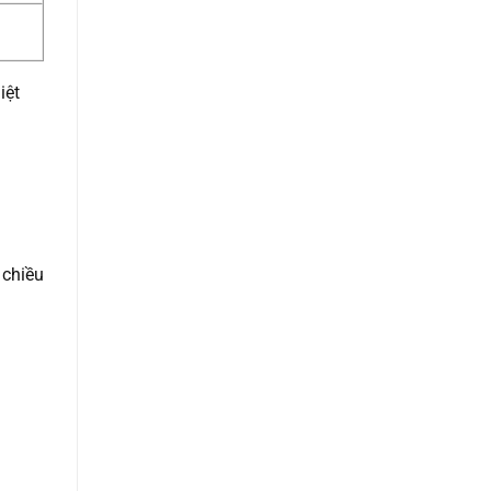
iệt
 chiều