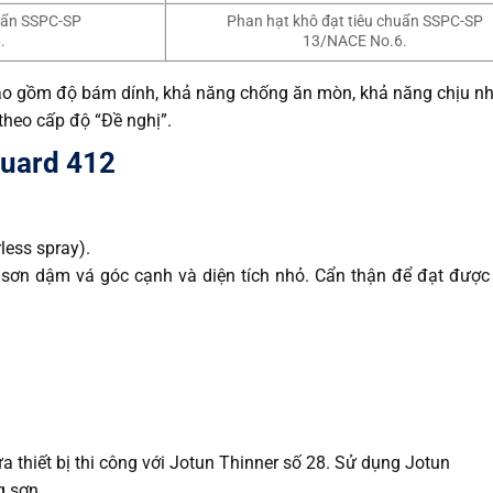
huẩn SSPC-SP
Phan hạt khô đạt tiêu chuẩn SSPC-SP
.
13/NACE No.6.
ao gồm độ bám dính, khả năng chống ăn mòn, khả năng chịu nh
theo cấp độ “Đề nghị”.
guard 412
ess spray).
sơn dậm vá góc cạnh và diện tích nhỏ. Cẩn thận để đạt được
ửa thiết bị thi công với Jotun Thinner số 28. Sử dụng Jotun
g sơn.