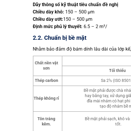
Dãy thông số kỹ thuật tiêu chuẩn đề nghị
Chiều dày khô:
150 – 500 µm
Chiều dày ướt:
150 – 500 µm
Định mức phủ lý thuyết:
6.5 – 2 m²/
2.2. Chuẩn bị bề mặt
Nhằm bảo đảm độ bám dính lâu dài của lớp kế,
Chất nền vật
sơn
Tối thiểu
Thép carbon
Sa 2½ (ISO 8501
Bề mặt phải được chà nh
hay bằng tay, xử dụng gi
Thép không rỉ
đĩa mài nhám có hạt phi 
tạo độ nhám bề 
Tôn tráng
Bề mặt phải sạch, khô và
kẽm.
tốt.