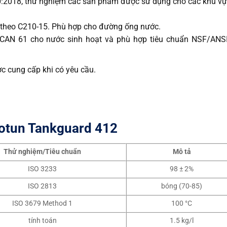
:2018, thử nghiệm các sản phẩm được sử dụng cho các khu v
theo C210-15. Phù hợp cho đường ống nước.
CAN 61 cho nước sinh hoạt và phù hợp tiêu chuẩn NSF/ANS
c cung cấp khi có yêu cầu.
otun Tankguard 412
Thử nghiệm/Tiêu chuẩn
Mô tả
ISO 3233
98 ± 2%
ISO 2813
bóng (70-85)
ISO 3679 Method 1
100 °C
tính toán
1.5 kg/l