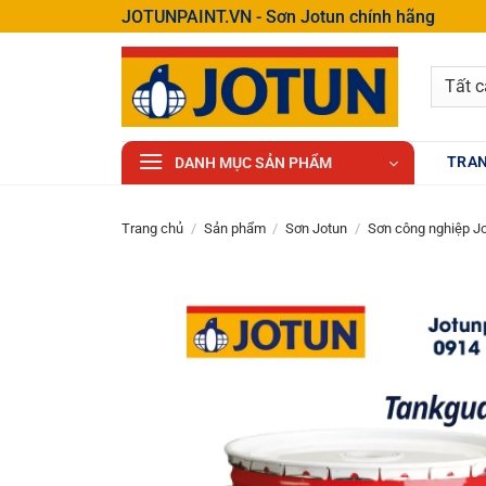
Bỏ
JOTUNPAINT.VN - Sơn Jotun chính hãng
qua
nội
dung
TRAN
DANH MỤC SẢN PHẨM
Trang chủ
/
Sản phẩm
/
Sơn Jotun
/
Sơn công nghiệp J