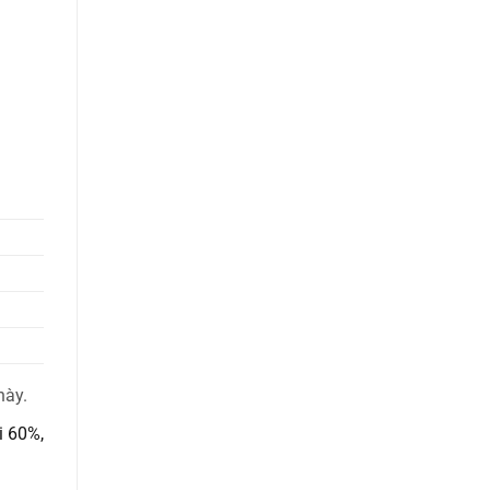
này.
i 60%,