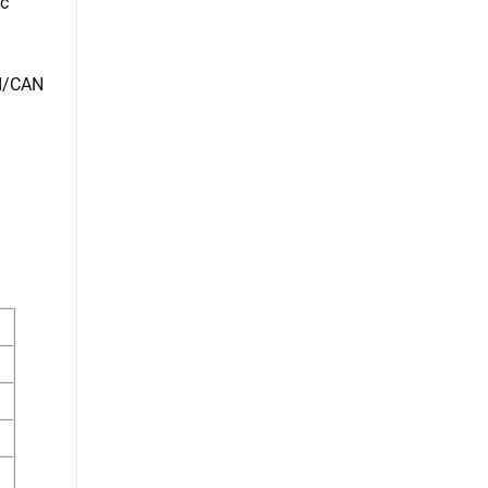
ực
I/CAN