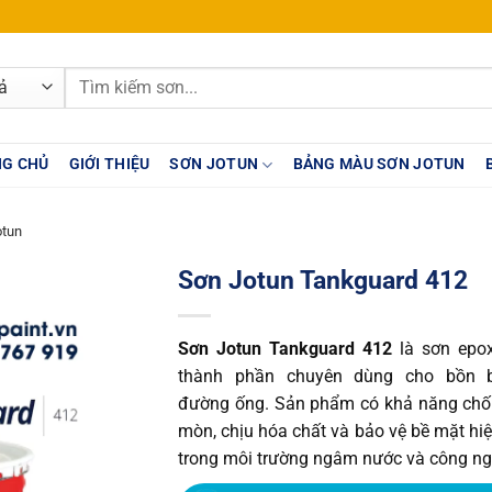
Tìm
kiếm:
G CHỦ
GIỚI THIỆU
SƠN JOTUN
BẢNG MÀU SƠN JOTUN
otun
Sơn Jotun Tankguard 412
Sơn Jotun Tankguard 412
là sơn epox
thành phần chuyên dùng cho bồn 
đường ống. Sản phẩm có khả năng chố
mòn, chịu hóa chất và bảo vệ bề mặt hi
trong môi trường ngâm nước và công ng