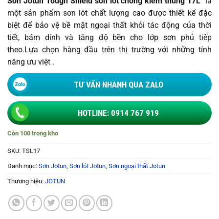
Sơn Jotun Tough Shield sơn lót chống kiềm thùng 17L
là
là:
tại
một sản phẩm sơn lót chất lượng cao được thiết kế đặc
3.905.000 ₫.
là:
biệt để bảo vệ bề mặt ngoại thất khỏi tác động của thời
1.874.400 ₫.
tiết, bám dính và tăng độ bền cho lớp sơn phủ tiếp
theo.Lựa chọn hàng đầu trên thị trường với những tính
năng ưu việt .
TƯ VẤN NHANH QUA ZALO
HOTLINE: 0914 767 919
Còn 100 trong kho
SKU:
TSL17
Danh mục:
Sơn Jotun
,
Sơn lót Jotun
,
Sơn ngoại thất Jotun
Thương hiệu:
JOTUN