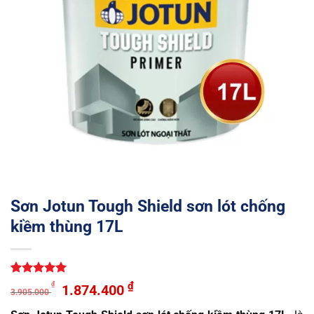
Sơn Jotun Tough Shield sơn lót chống
kiềm thùng 17L
5
1
trên 5
Giá
Giá
₫
₫
1.874.400
3.905.000
dựa trên
gốc
hiện
đánh giá