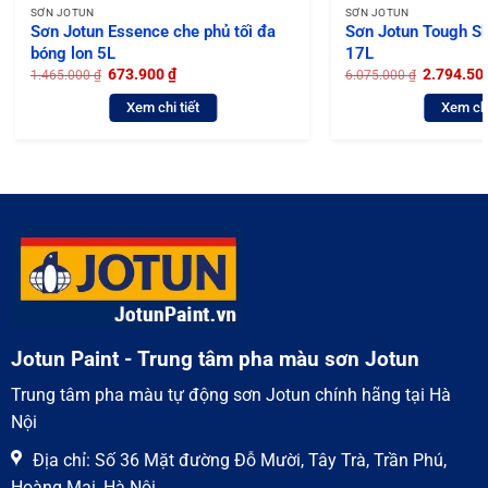
SƠN JOTUN
SƠN JOTUN
Sơn Jotun Essence che phủ tối đa
Sơn Jotun Tough Sh
bóng lon 5L
17L
Giá
Giá
Giá
673.900
₫
2.794.5
1.465.000
₫
6.075.000
₫
gốc
hiện
gốc
là:
tại
là:
Xem chi tiết
Xem chi
1.465.000 ₫.
là:
6.075.000 
673.900 ₫.
Jotun Paint - Trung tâm pha màu sơn Jotun
Trung tâm pha màu tự động sơn Jotun chính hãng tại Hà
Nội
Địa chỉ: Số 36 Mặt đường Đỗ Mười, Tây Trà, Trần Phú,
Hoàng Mai, Hà Nội