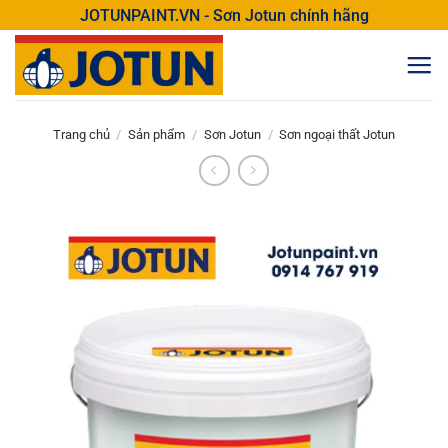
Bỏ
JOTUNPAINT.VN - Sơn Jotun chính hãng
qua
nội
dung
Trang chủ
/
Sản phẩm
/
Sơn Jotun
/
Sơn ngoại thất Jotun