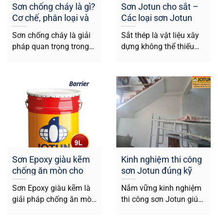
Sơn chống cháy là gì?
Sơn Jotun cho sắt –
Cơ chế, phân loại và
Các loại sơn Jotun
ứng dụng thực tế
cho sắt phổ biến hiện
Sơn chống cháy là giải
Sắt thép là vật liệu xây
nay
pháp quan trọng trong
dựng không thể thiếu
xây dựng hiện đại, giúp
trong các công trình
bảo...
dân...
Sơn Epoxy giàu kẽm
Kinh nghiệm thi công
chống ăn mòn cho
sơn Jotun đúng kỹ
công trình thép
thuật cho lớp sơn bền
Sơn Epoxy giàu kẽm là
Nắm vững kinh nghiệm
đẹp
giải pháp chống ăn mòn
thi công sơn Jotun giúp
hiệu quả được ứng
lớp sơn lên màu chuẩn,