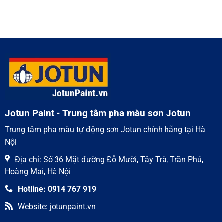
tinh
chống
có
cho
rỉ
bình
môi
epoxy
luận
trường
mastic
ở
khắc
Jotun
Sơn
nghiệt
–
phủ
Giải
epoxy
pháp
Jotun
chống
–
ăn
Lựa
mòn
chọn
hàng
số
đầu
1
cho
kết
cấu
thép
Jotun Paint - Trung tâm pha màu sơn Jotun
Trung tâm pha màu tự động sơn Jotun chính hãng tại Hà
Nội
Địa chỉ: Số 36 Mặt đường Đỗ Mười, Tây Trà, Trần Phú,
Hoàng Mai, Hà Nội
Hotline: 0914 767 919
Website: jotunpaint.vn