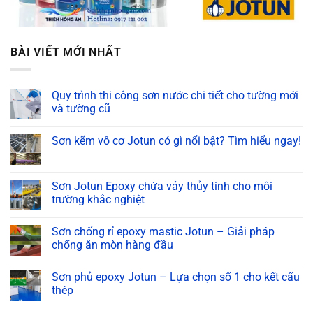
BÀI VIẾT MỚI NHẤT
Quy trình thi công sơn nước chi tiết cho tường mới
và tường cũ
Không
có
Sơn kẽm vô cơ Jotun có gì nổi bật? Tìm hiểu ngay!
bình
luận
Không
ở
có
Quy
bình
trình
luận
Sơn Jotun Epoxy chứa vảy thủy tinh cho môi
thi
ở
công
trường khắc nghiệt
Sơn
sơn
kẽm
nước
Không
vô
chi
có
cơ
Sơn chống rỉ epoxy mastic Jotun – Giải pháp
tiết
bình
Jotun
cho
luận
chống ăn mòn hàng đầu
có
tường
ở
gì
mới
Sơn
Không
nổi
và
Jotun
có
bật?
Sơn phủ epoxy Jotun – Lựa chọn số 1 cho kết cấu
tường
Epoxy
bình
Tìm
cũ
chứa
luận
thép
hiểu
vảy
ở
ngay!
thủy
Sơn
Không