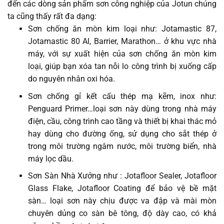
đến các dòng sản phẩm sơn công nghiệp của Jotun chúng
ta cũng thấy rất đa dạng:
Sơn chống ăn mòn kim loại như: Jotamastic 87,
Jotamastic 80 Al, Barrier, Marathon… ở khu vực nhà
máy, với sự xuất hiện của sơn chống ăn mòn kim
loại, giúp bạn xóa tan nỗi lo công trình bị xuống cấp
do nguyên nhân oxi hóa.
Sơn chống gỉ kết cấu thép mạ kẽm, inox như:
Penguard Primer…loại sơn này dùng trong nhà máy
điện, cầu, công trình cao tầng và thiết bị khai thác mỏ
hay dùng cho đường ống, sử dụng cho sắt thép ở
trong môi trường ngâm nước, môi trường biển, nhà
máy lọc dầu.
Sơn Sàn Nhà Xưởng như : Jotafloor Sealer, Jotafloor
Glass Flake, Jotafloor Coating để bảo vệ bề mặt
sàn… loại sơn này chịu được va đập và mài mòn
chuyên dủng co sàn bê tông, độ dày cao, có khả