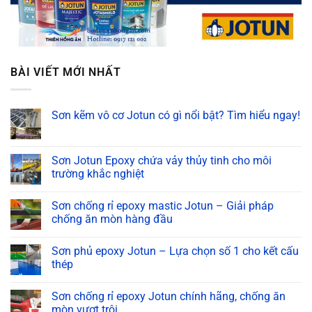
BÀI VIẾT MỚI NHẤT
Sơn kẽm vô cơ Jotun có gì nổi bật? Tìm hiểu ngay!
Không
có
bình
luận
Sơn Jotun Epoxy chứa vảy thủy tinh cho môi
ở
trường khắc nghiệt
Sơn
kẽm
Không
vô
có
cơ
Sơn chống rỉ epoxy mastic Jotun – Giải pháp
bình
Jotun
luận
chống ăn mòn hàng đầu
có
ở
gì
Sơn
Không
nổi
Jotun
có
bật?
Sơn phủ epoxy Jotun – Lựa chọn số 1 cho kết cấu
Epoxy
bình
Tìm
chứa
luận
thép
hiểu
vảy
ở
ngay!
thủy
Sơn
Không
tinh
chống
có
Sơn chống rỉ epoxy Jotun chính hãng, chống ăn
cho
rỉ
bình
môi
epoxy
luận
mòn vượt trội