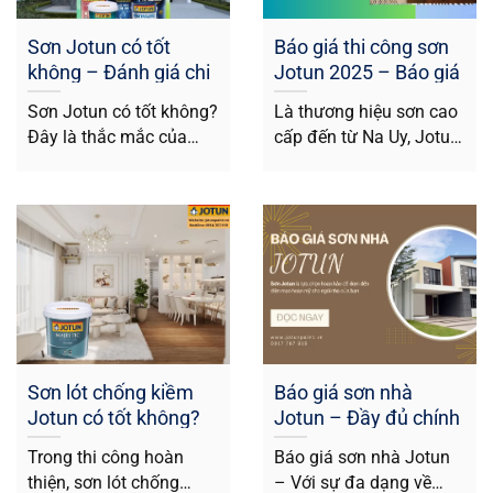
Sơn Jotun có tốt
Báo giá thi công sơn
không – Đánh giá chi
Jotun 2025 – Báo giá
tiết chất lượng, nguồn
cập nhật
Sơn Jotun có tốt không?
Là thương hiệu sơn cao
gốc
Đây là thắc mắc của
cấp đến từ Na Uy, Jotun
nhiều gia chủ khi lựa...
luôn được đánh giá...
Sơn lót chống kiềm
Báo giá sơn nhà
Jotun có tốt không?
Jotun – Đầy đủ chính
Báo giá và tư vấn chi
xác được cập nhật
Trong thi công hoàn
Báo giá sơn nhà Jotun
tiết
liên tục
thiện, sơn lót chống
– Với sự đa dạng về