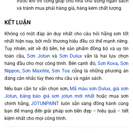
trước khi thi công giúp chủ nhà chủ động ngân sách
và tránh mua phải hàng giả, hàng kém chất lượng.
KẾT LUẬN
Không có một đáp án duy nhất cho câu hỏi hãng sơn tốt
nhất hiện nay, bởi mỗi thương hiệu đều có thế mạnh riêng.
Tuy nhiên, xét về độ bền, hệ sản phẩm đồng bộ và uy tín
toàn cầu,
Sơn Jotun
và
Sơn Dulux
vẫn là hai lựa chọn
hàng đầu cho mọi công trình. Bên cạnh đó,
Sơn Kova
,
Sơn
Nippon
,
Sơn Maxilite
,
Sơn Toa
cũng là những phương án
đáng cân nhắc tùy theo nhu cầu và ngân sách.
Nếu bạn cần tư vấn chọn sơn,
Mã màu sơn Dulux
,
giá sơn
Jotun
,
bảng báo giá sơn jotun mới nhất
hoặc mua sơn
chính hãng,
JOTUNPAINT
luôn sẵn sàng đồng hành cùng
bạn để mang đến giải pháp sơn bền đẹp – hiệu quả – tiết
kiệm nhất cho mọi công trình.