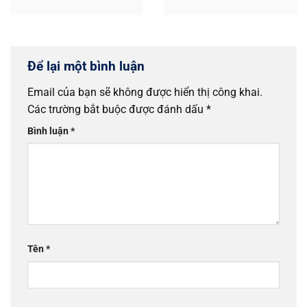
kiềm Jotun là lớp nền
màu sắc, chất lượng...
quan trọng...
Để lại một bình luận
Email của bạn sẽ không được hiển thị công khai.
Các trường bắt buộc được đánh dấu
*
Bình luận
*
Tên
*