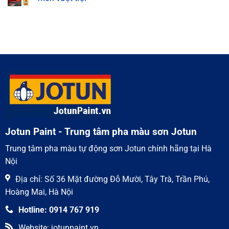
trường
mastic
ở
khắc
Jotun
Sơn
Không
nghiệt
–
phủ
có
Giải
epoxy
bình
pháp
Jotun
luận
chống
–
ở
ăn
Lựa
Sơn
mòn
chọn
chống
hàng
số
rỉ
đầu
1
epoxy
cho
Jotun
kết
chính
cấu
hãng,
thép
chống
ăn
mòn
vượt
trội
Jotun Paint - Trung tâm pha màu sơn Jotun
Trung tâm pha màu tự động sơn Jotun chính hãng tại Hà
Nội
Địa chỉ: Số 36 Mặt đường Đỗ Mười, Tây Trà, Trần Phú,
Hoàng Mai, Hà Nội
Hotline: 0914 767 919
Website: jotunpaint.vn