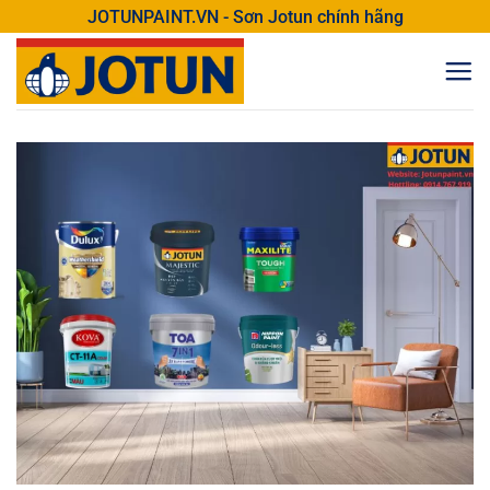
Bỏ
JOTUNPAINT.VN - Sơn Jotun chính hãng
qua
nội
dung