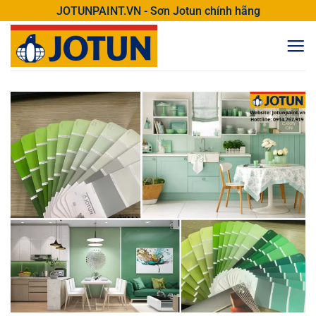
Bỏ
JOTUNPAINT.VN - Sơn Jotun chính hãng
qua
nội
dung