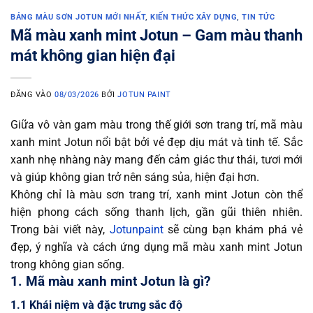
BẢNG MÀU SƠN JOTUN MỚI NHẤT
,
KIẾN THỨC XÂY DỰNG
,
TIN TỨC
Mã màu xanh mint Jotun – Gam màu thanh
mát không gian hiện đại
ĐĂNG VÀO
08/03/2026
BỞI
JOTUN PAINT
Giữa vô vàn gam màu trong thế giới sơn trang trí, mã màu
xanh mint Jotun nổi bật bởi vẻ đẹp dịu mát và tinh tế. Sắc
xanh nhẹ nhàng này mang đến cảm giác thư thái, tươi mới
và giúp không gian trở nên sáng sủa, hiện đại hơn.
Không chỉ là màu sơn trang trí, xanh mint Jotun còn thể
hiện phong cách sống thanh lịch, gần gũi thiên nhiên.
Trong bài viết này,
Jotunpaint
sẽ cùng bạn khám phá vẻ
đẹp, ý nghĩa và cách ứng dụng mã màu xanh mint Jotun
trong không gian sống.
1. Mã màu xanh mint Jotun là gì?
1.1 Khái niệm và đặc trưng sắc độ