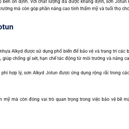
ộ bền ổn định. Với chất lượng đã được khẳng định, sơn Jotun
 trường mà còn góp phần nâng cao tính thẩm mỹ và tuổi thọ ch
otun
nhựa Alkyd được sử dụng phổ biến để bảo vệ và trang trí các 
 giúp chống gỉ sét, hạn chế tác động từ môi trường và nâng ca
 phí hợp lý, sơn Alkyd Jotun được ứng dụng rộng rãi trong cá
ẩm mỹ mà còn đóng vai trò quan trọng trong việc bảo vệ bề m