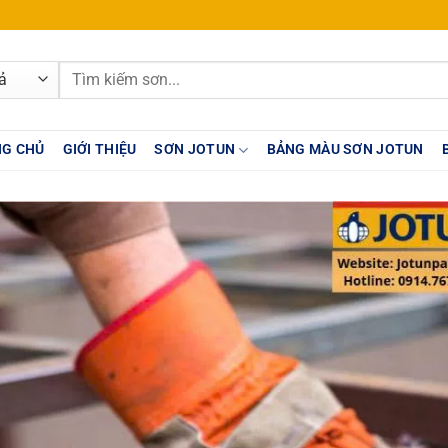
Tìm
kiếm:
G CHỦ
GIỚI THIỆU
SƠN JOTUN
BẢNG MÀU SƠN JOTUN