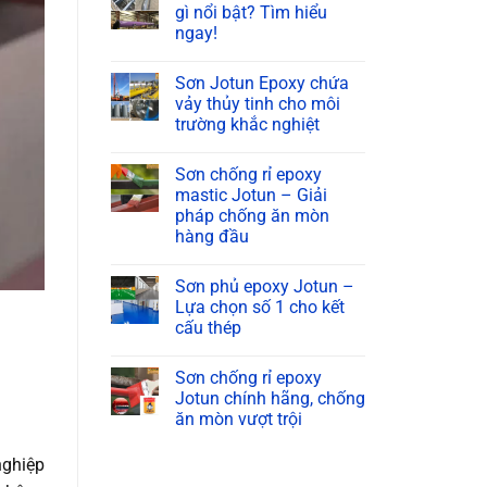
gì nổi bật? Tìm hiểu
ngay!
Không
có
Sơn Jotun Epoxy chứa
bình
luận
vảy thủy tinh cho môi
ở
trường khắc nghiệt
Sơn
kẽm
Không
vô
có
cơ
Sơn chống rỉ epoxy
bình
Jotun
luận
mastic Jotun – Giải
có
ở
gì
pháp chống ăn mòn
Sơn
nổi
Jotun
hàng đầu
bật?
Epoxy
Tìm
chứa
Không
hiểu
vảy
có
ngay!
Sơn phủ epoxy Jotun –
thủy
bình
tinh
luận
Lựa chọn số 1 cho kết
ở
cho
cấu thép
Sơn
môi
chống
trường
Không
rỉ
khắc
có
epoxy
nghiệt
Sơn chống rỉ epoxy
bình
mastic
luận
Jotun chính hãng, chống
Jotun
ở
–
ăn mòn vượt trội
Sơn
Giải
phủ
pháp
Không
epoxy
chống
có
nghiệp
Jotun
ăn
bình
–
mòn
luận