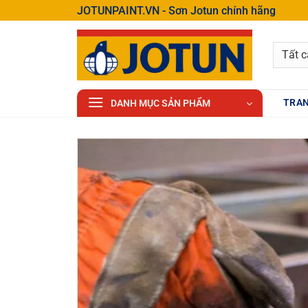
Bỏ
JOTUNPAINT.VN - Sơn Jotun chính hãng
qua
nội
dung
TRAN
DANH MỤC SẢN PHẨM