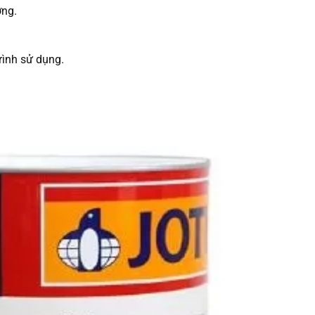
ờng.
rình sử dụng.