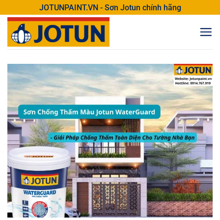
Bỏ
JOTUNPAINT.VN - Sơn Jotun chính hãng
qua
nội
dung