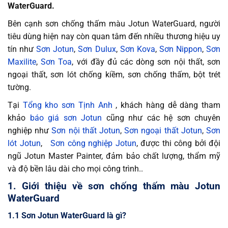
WaterGuard.
Bên cạnh sơn chống thấm màu Jotun WaterGuard, người
tiêu dùng hiện nay còn quan tâm đến nhiều thương hiệu uy
tín như
Sơn Jotun
,
Sơn Dulux
,
Sơn Kova
,
Sơn Nippon
,
Sơn
Maxilite
,
Sơn Toa
, với đầy đủ các dòng sơn nội thất, sơn
ngoại thất, sơn lót chống kiềm, sơn chống thấm, bột trét
tường.
Tại
Tổng kho sơn Tịnh Anh
, khách hàng dễ dàng tham
khảo
báo giá sơn Jotun
cũng như các hệ sơn chuyên
nghiệp như
Sơn nội thất Jotun
,
Sơn ngoại thất Jotun
,
Sơn
lót Jotun
,
Sơn công nghiệp Jotun
, được thi công bởi đội
ngũ Jotun Master Painter, đảm bảo chất lượng, thẩm mỹ
và độ bền lâu dài cho mọi công trình..
1. Giới thiệu về sơn chống thấm màu Jotun
WaterGuard
1.1 Sơn Jotun WaterGuard là gì?