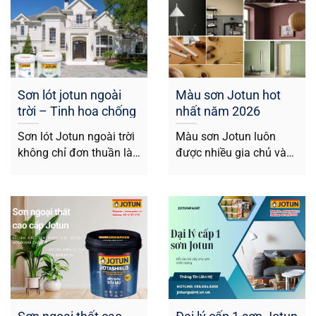
Sơn lót jotun ngoài
Màu sơn Jotun hot
trời – Tinh hoa chống
nhất năm 2026
kiềm, nâng tầm công
Sơn lót Jotun ngoài trời
Màu sơn Jotun luôn
trình
không chỉ đơn thuần là
được nhiều gia chủ và
bước khởi đầu trong
nhà thầu lựa chọn nhờ
quy...
bảng...