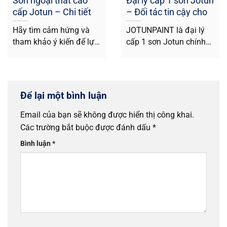
Sơn ngoại thất cao
Đại lý cấp 1 sơn Jotun
cấp Jotun – Chi tiết
– Đối tác tin cậy cho
tính năng, giá bán
sơn chất lượng
Hãy tìm cảm hứng và
JOTUNPAINT là đại lý
tham khảo ý kiến để lựa
cấp 1 sơn Jotun chính
chọn loại sơn không...
thức của sơn Jotun tại
Việt...
Để lại một bình luận
Email của bạn sẽ không được hiển thị công khai.
Các trường bắt buộc được đánh dấu
*
Bình luận
*