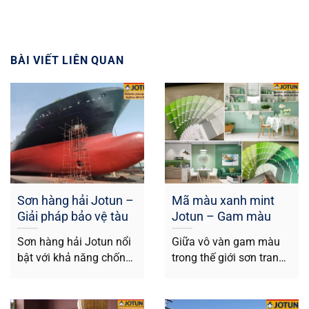
BÀI VIẾT LIÊN QUAN
Sơn hàng hải Jotun –
Mã màu xanh mint
Giải pháp bảo vệ tàu
Jotun – Gam màu
biển hàng đầu
thanh mát không gian
Sơn hàng hải Jotun nổi
Giữa vô vàn gam màu
hiện đại
bật với khả năng chống
trong thế giới sơn trang
ăn mòn, chống hà và...
trí, mã màu xanh mint...