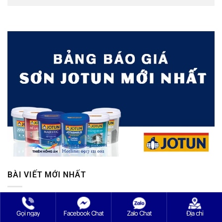
BÀI VIẾT MỚI NHẤT
Sơn kẽm vô cơ Jotun có gì nổi bật? Tìm hiểu ngay!
Gọi ngay
Facebook Chat
Zalo Chat
Địa chỉ
Không
có