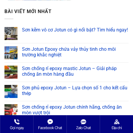
BÀI VIẾT MỚI NHẤT
Sơn kẽm vô cơ Jotun có gì nổi bật? Tìm hiểu ngay!
Không
có
bình
luận
Sơn Jotun Epoxy chứa vảy thủy tinh cho môi
ở
trường khắc nghiệt
Sơn
kẽm
Không
vô
có
cơ
Sơn chống rỉ epoxy mastic Jotun – Giải pháp
bình
Jotun
luận
chống ăn mòn hàng đầu
có
ở
gì
Sơn
Không
nổi
Jotun
có
bật?
Sơn phủ epoxy Jotun – Lựa chọn số 1 cho kết cấu
Epoxy
bình
Tìm
chứa
luận
thép
hiểu
vảy
ở
ngay!
thủy
Sơn
Không
tinh
chống
có
Sơn chống rỉ epoxy Jotun chính hãng, chống ăn
cho
rỉ
bình
môi
epoxy
luận
mòn vượt trội
trường
mastic
ở
khắc
Jotun
Sơn
Không
nghiệt
–
phủ
có
Giải
epoxy
bình
Gọi ngay
Facebook Chat
Zalo Chat
Địa chỉ
pháp
Jotun
luận