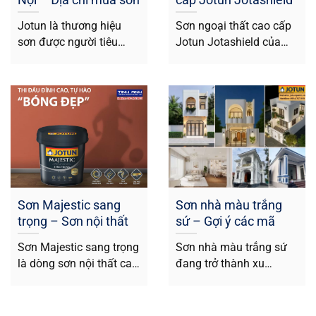
chính hãng giá tốt
bền đẹp vượt trội
Jotun là thương hiệu
Sơn ngoại thất cao cấp
sơn được người tiêu
Jotun Jotashield của
dùng tin cậy lựa chọn
Sơn Jotun được nhiều
cho quá...
người lựa chọn...
Sơn Majestic sang
Sơn nhà màu trắng
trọng – Sơn nội thất
sứ – Gợi ý các mã
cao cấp siêu bóng
màu Jotun được ưa
Sơn Majestic sang trọng
Sơn nhà màu trắng sứ
của Jotun
chuộng
là dòng sơn nội thất cao
đang trở thành xu
cấp của Jotun, nổi bật...
hướng được nhiều gia
chủ lựa...