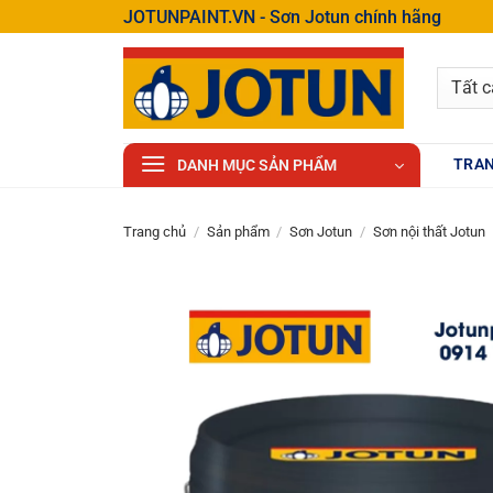
Bỏ
JOTUNPAINT.VN - Sơn Jotun chính hãng
qua
nội
dung
TRAN
DANH MỤC SẢN PHẨM
Trang chủ
/
Sản phẩm
/
Sơn Jotun
/
Sơn nội thất Jotun