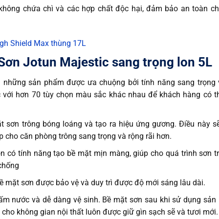
 không chứa chì và các hợp chất độc hại, đảm bảo an toàn c
ugh Shield Max thùng 17L
Sơn Jotun Majestic sang trọng lon 5L
ng những sản phẩm được ưa chuộng bởi tính năng sang trọng
với hơn 70 tùy chọn màu sắc khác nhau để khách hàng có t
 sơn trông bóng loáng và tạo ra hiệu ứng gương. Điều này s
p cho căn phòng trông sang trọng và rộng rãi hơn.
n có tính năng tạo bề mặt mịn màng, giúp cho quá trình sơn t
 chống
ề mặt sơn được bảo vệ và duy trì được độ mới sáng lâu dài.
ấm nước và dễ dàng vệ sinh. Bề mặt sơn sau khi sử dụng sả
 cho không gian nội thất luôn được giữ gìn sạch sẽ và tươi mới.