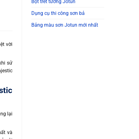
Bột trét tường Jotun
Dụng cụ thi công sơn bả
Bảng màu sơn Jotun mới nhất
ệt vời
khi sử
jestic
stic
ng lại
hất và