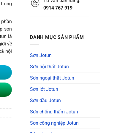
Tư vấn bán hàng:
 trọng
.
0914 767 919
h phần
ớp sơn
tun là
DANH MỤC SẢN PHẨM
iới về
cả nội
Sơn Jotun
Sơn nội thất Jotun
Sơn ngoại thất Jotun
Sơn lót Jotun
Sơn dầu Jotun
Sơn chống thấm Jotun
Sơn công nghiệp Jotun