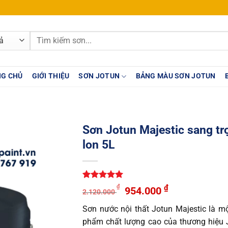
Tìm
kiếm:
G CHỦ
GIỚI THIỆU
SƠN JOTUN
BẢNG MÀU SƠN JOTUN
Sơn Jotun Majestic sang tr
lon 5L
5
1
trên 5
Giá
Giá
₫
₫
954.000
2.120.000
dựa trên
gốc
hiện
đánh giá
Sơn nước nội thất Jotun Majestic là m
là:
tại
phẩm chất lượng cao của thương hiệu 
2.120.000 ₫.
là: