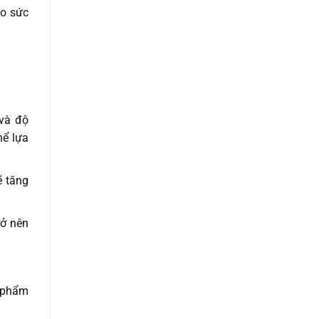
ho sức
 và độ
hể lựa
ẽ tăng
rở nên
n phẩm