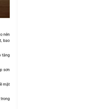
ạo nên
t, bao
p tăng
úp sơn
bề mặt
 trong