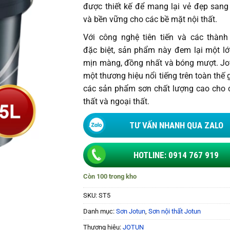
được thiết kế để mang lại vẻ đẹp sang
954.000 ₫
và bền vững cho các bề mặt nội thất.
Với công nghệ tiên tiến và các thàn
đặc biệt, sản phẩm này đem lại một l
mịn màng, đồng nhất và bóng mượt. Jo
một thương hiệu nổi tiếng trên toàn thế g
các sản phẩm sơn chất lượng cao cho 
thất và ngoại thất.
TƯ VẤN NHANH QUA ZALO
HOTLINE: 0914 767 919
Còn 100 trong kho
SKU:
ST5
Danh mục:
Sơn Jotun
,
Sơn nội thất Jotun
Thương hiệu:
JOTUN