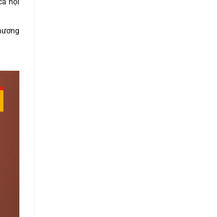
cả nội
thương