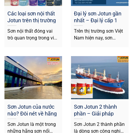
Các loại sơn nội thất
Đại lý sơn Jotun gần
Jotun trên thị trường
nhất – Đại lý cấp 1
hiện nay
Sơn Jotun chính hãng
Sơn nội thất đóng vai
Trên thị trường sơn Việt
trò quan trọng trong việc
Nam hiện nay, sơn
trang trí và bảo vệ...
Jotun là thương hiệu mà
bất...
Sơn Jotun của nước
Sơn Jotun 2 thành
nào? Đôi nét về hãng
phần – Giải pháp
sơn Jotun và sơn
chống ăn mòn hiệu
Sơn Jotun là một trong
Sơn Jotun 2 thành phần
Jotun Việt Nam
quả
những hãng sơn nổi
là dòng sơn công nghiệp