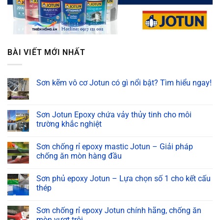
BÀI VIẾT MỚI NHẤT
Sơn kẽm vô cơ Jotun có gì nổi bật? Tìm hiểu ngay!
Không
có
bình
luận
Sơn Jotun Epoxy chứa vảy thủy tinh cho môi
ở
trường khắc nghiệt
Sơn
kẽm
Không
vô
có
cơ
Sơn chống rỉ epoxy mastic Jotun – Giải pháp
bình
Jotun
luận
chống ăn mòn hàng đầu
có
ở
gì
Sơn
Không
nổi
Jotun
có
bật?
Sơn phủ epoxy Jotun – Lựa chọn số 1 cho kết cấu
Epoxy
bình
Tìm
chứa
luận
thép
hiểu
vảy
ở
ngay!
thủy
Sơn
Không
tinh
chống
có
Sơn chống rỉ epoxy Jotun chính hãng, chống ăn
cho
rỉ
bình
môi
epoxy
luận
mòn vượt trội