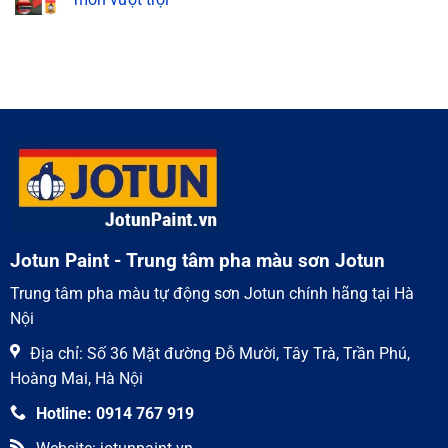
trường
mastic
ở
khắc
Jotun
Sơn
Không
nghiệt
–
phủ
có
Giải
epoxy
bình
pháp
Jotun
luận
chống
–
ở
ăn
Lựa
Sơn
mòn
chọn
chống
hàng
số
rỉ
đầu
1
epoxy
cho
Jotun
kết
chính
cấu
hãng,
thép
chống
ăn
mòn
vượt
trội
Jotun Paint - Trung tâm pha màu sơn Jotun
Trung tâm pha màu tự động sơn Jotun chính hãng tại Hà
Nội
Địa chỉ: Số 36 Mặt đường Đỗ Mười, Tây Trà, Trần Phú,
Hoàng Mai, Hà Nội
Hotline: 0914 767 919