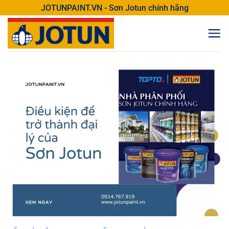
Bỏ
JOTUNPAINT.VN - Sơn Jotun chính hãng
qua
nội
dung