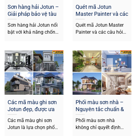
Sơn hàng hải Jotun –
Quét mã Jotun
Giải pháp bảo vệ tàu
Master Painter và các
biển hàng đầu
câu hỏi thường gặp
Sơn hàng hải Jotun nổi
Quét mã Jotun Master
bật với khả năng chống
Painter và các câu hỏi
ăn mòn, chống hà và...
thường gặp Trong
những năm gần...
Các mã màu ghi sơn
Phối màu sơn nhà –
Jotun đẹp, được ưa
Nguyên tắc chuẩn &
chuộng nhất hiện nay
Xu hướng mới 2026
Các mã màu ghi sơn
Phối màu sơn nhà
Jotun là lựa chọn phổ
không chỉ quyết định
biến trong thiết kế nhà...
tính thẩm mỹ mà còn